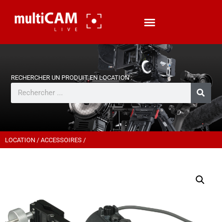
LOCATION
/
ACCESSOIRES
/