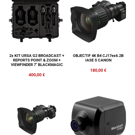
2x KIT URSA G2 BROADCAST +
OBJECTIF 4K B4 CJ17ex6.2B
REPORTS POINT & ZOOM +
IASE S CANON
VIEWFINDER 7″ BLACKMAGIC
180,00
€
400,00
€