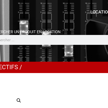
LOCATI
ECTIFS
/