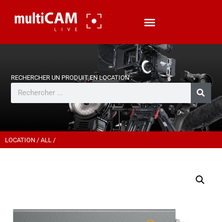
LOCATION
/
ALL
/